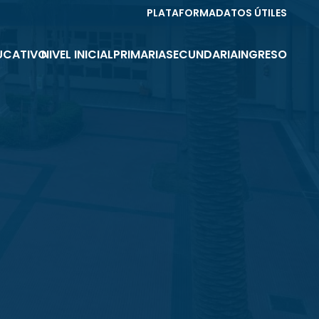
PLATAFORMA
DATOS ÚTILES
UCATIVO
NIVEL INICIAL
PRIMARIA
SECUNDARIA
INGRESO