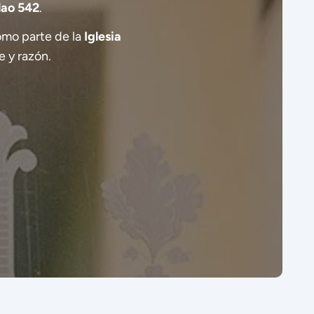
lao 542
.
omo parte de la
Iglesia
e y razón.