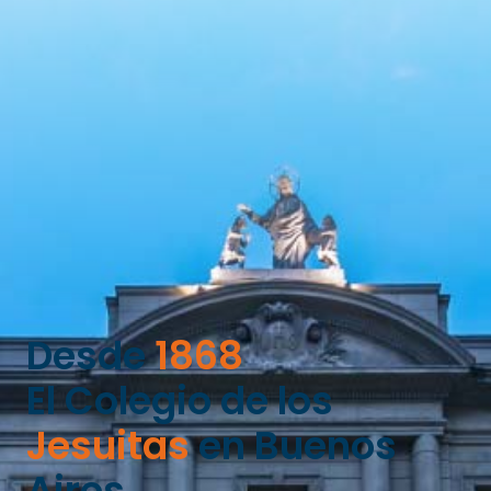
Desde
1868
El Colegio de los
Jesuitas
en Buenos
Aires