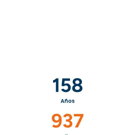
158
Años
937